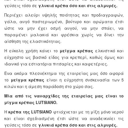
γεύσεις τόσο σε
γλυκιά κρέπα όσο και στις αλμυρές.
Περιέχει αλεύρι υψηλής ποιότητας και προδιαγραφών,
γάλα, αυγό παστεριωμένο, βούτυρο και αρώματα έτσι
ώστε να μην έχει οσμή αυγού, να μην σπάει, να
παραμένει μαλακιά και φρέσκια χωρίς να δίνει την
αίσθηση της ελαστικότητας.
Η εύκολη χρήση κάνει το
μείγμα κρέπας
ελκυστικό και
εύχρηστο ως βασικό είδος για κρεπερί, καθώς όμως και
ιδανικό για εστιατόρια πιτσαρίες και καφετέριες.
Ένα ακόμα πλεονέκτημα της εταιρείας μας όσο αφορά
το
μείγμα κρέπας
είναι η εύχρηστη συσκευασία των 5
κιλών και η άμεση παράδοση στο χώρο σας.
Μία από τις ναυαρχίδες της εταιρείας μας είναι το
μίγμα κρέπας LUTSIANO.
Η
κρέπα της LUTSIANO
φτιάχνεται με τη μίξη μόνο νερού
και είναι σχεδιασμένη έτσι ώστε να αναδεικνύει τις
γεύσεις τόσο σε
γλυκιά κρέπα όσο και στις αλμυρές.