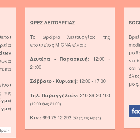
ΩΡΕΣ ΛΕΙΤΟΥΡΓΙΑΣ
SOC
ύεται
Το ωράριο λειτουργίας της
Βρεί
εταιρείας MIGNA είναι:
medi
ρεία
μαθ
άτων
Δευτέρα - Παρασκευή:
12:00 -
να δ
ωνα
21:00
και 
τυπα
όλε
Σάββατο - Κυριακή:
12:00 - 17:00
μας.
ναι
ς της
Τηλ. Παραγγελιών:
210 86 20 100
ίγμα
(12:00 έως 21:00)
ίγμα
Κιν.:
699 75 12 293
(όλες τις ώρες)
ερα »