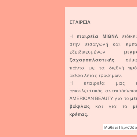
ΕΤΑΙΡΕΙΑ
Η
εταιρεία MIGNA
ειδικε
στην εισαγωγή και εμπο
εξειδικευμένων
μιγμ
ζαχαροπλαστικής
σύμφ
πάντα με τα διεθνή πρό
ασφαλείας τροφίμων.
Η εταιρεία μας εί
αποκλειστικός αντιπρόσωπο
AMERICAN BEAUTY για το
με
βάφλας
και για το
μ
κρέπας.
Μάθετε Περισσότ